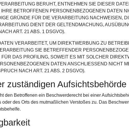
VERARBEITUNG BERUHT, ENTNEHMEN SIE DIESER DAT
 IHRE BETROFFENEN PERSONENBEZOGENEN DATEN NIC
GE GRÜNDE FÜR DIE VERARBEITUNG NACHWEISEN, DI
ERARBEITUNG DIENT DER GELTENDMACHUNG, AUSÜBUN
H ART. 21 ABS. 1 DSGVO).
EN VERARBEITET, UM DIREKTWERBUNG ZU BETREIBEN
 VERARBEITUNG SIE BETREFFENDER PERSONENBEZOG
 FÜR DAS PROFILING, SOWEIT ES MIT SOLCHER DIRE
ERSONENBEZOGENEN DATEN ANSCHLIESSEND NICHT M
UCH NACH ART. 21 ABS. 2 DSGVO).
r zuständigen Aufsichts­behörde
 den Betroffenen ein Beschwerderecht bei einer Aufsichtsbehö
zes oder des Orts des mutmaßlichen Verstoßes zu. Das Beschwer
htsbehelfe.
­barkeit