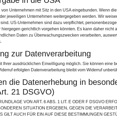
rgabe in die USA
s von Unternehmen mit Sitz in den USA eingebunden. Wenn diese
er jeweiligen Unternehmen weitergegeben werden. Wir weisen 
s sind. US-Unternehmen sind dazu verpflichtet, personenbezog
r hiergegen gerichtlich vorgehen könnten. Es kann daher nic
findlichen Daten zu Überwachungszwecken verarbeiten, auswert
.
gung zur Datenverarbeitung
Ihrer ausdrücklichen Einwilligung möglich. Sie können eine bere
derruf erfolgten Datenverarbeitung bleibt vom Widerruf unberüh
n die Datenerhebung in besonde
Art. 21 DSGVO)
DLAGE VON ART. 6 ABS. 1 LIT. E ODER F DSGVO ERFO
ESONDEREN SITUATION ERGEBEN, GEGEN DIE VERARB
 GILT AUCH FÜR EIN AUF DIESE BESTIMMUNGEN GESTÜT