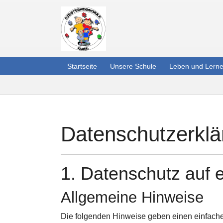
Startseite
Unsere Schule
Leben und Lern
Sie sind hier:
Zum Hauptinhalt springen
Datenschutz­erkl
1. Datenschutz auf e
Allgemeine Hinweise
Die folgenden Hinweise geben einen einfache