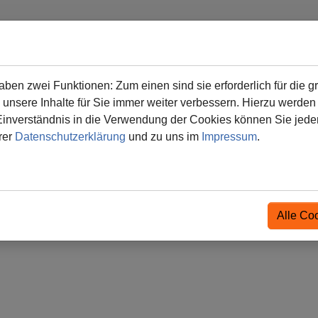
en zwei Funktionen: Zum einen sind sie erforderlich für die g
nen
Für Eltern
Förderverein
Termine
Kontakt
ARCHI
 unsere Inhalte für Sie immer weiter verbessern. Hierzu werde
verständnis in die Verwendung der Cookies können Sie jederz
Diesterwegschul
rer
Datenschutzerklärung
und zu uns im
Impressum
.
Alle Co