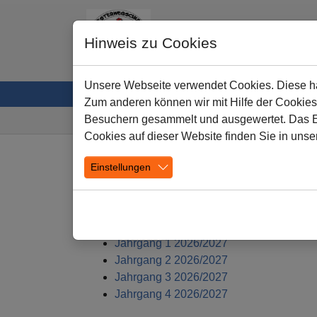
Hinweis zu Cookies
Unsere Webseite verwendet Cookies. Diese hab
Startseite
Unsere Schule
Leben und Ler
Zum anderen können wir mit Hilfe der Cookies
Sie sind hier:
Besuchern gesammelt und ausgewertet. Das Ein
Cookies auf dieser Website finden Sie in unse
Zum Hauptinhalt springen
Einstellungen
Aktionen aus den Klassen
Jahrgang 1 2026/2027
Jahrgang 2 2026/2027
Jahrgang 3 2026/2027
Jahrgang 4 2026/2027