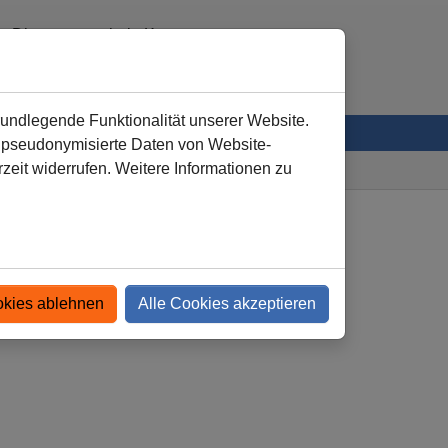
Diesterwegschule Kamen
0 23 07 - 24 02 00
verwaltung
@
diesterwegschule-kamen.de
rundlegende Funktionalität unserer Website.
V
n pseudonymisierte Daten von Website-
eit widerrufen. Weitere Informationen zu
e
Leben und Lernen
Aktionen aus den Klassen
okies ablehnen
Alle Cookies akzeptieren