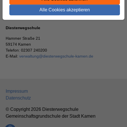
Schulen in Kamen
Alle Cookies akzeptieren
Diesterwegschule
Hammer Straße 21
59174 Kamen
Telefon: 02307 240200
E-Mail:
verwaltung
@
diesterwegschule-kamen.de
Impressum
Datenschutz
© Copyright 2026 Diesterwegschule
Gemeinschaftsgrundschule der Stadt Kamen