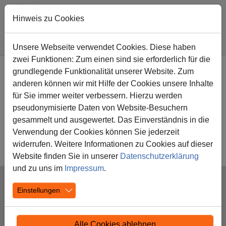
Hinweis zu Cookies
Sie sind hier:
Diesterwegschule
Unsere Schule
Schulleben
Unsere Webseite verwendet Cookies. Diese haben
zwei Funktionen: Zum einen sind sie erforderlich für die
Zum Hauptinhalt springen
grundlegende Funktionalität unserer Website. Zum
Schulleben
anderen können wir mit Hilfe der Cookies unsere Inhalte
Schulsong
für Sie immer weiter verbessern. Hierzu werden
Geschichte
pseudonymisierte Daten von Website-Besuchern
Schulchronik
gesammelt und ausgewertet. Das Einverständnis in die
Schul-ABC
Verwendung der Cookies können Sie jederzeit
OGS / Betreuungsformen
widerrufen. Weitere Informationen zu Cookies auf dieser
Website finden Sie in unserer
Datenschutzerklärung
und zu uns im
Impressum
.
Einstellungen
Alle Cookies ablehnen