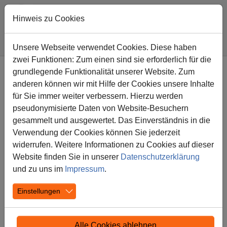
Hinweis zu Cookies
Sie sind hier:
Diesterwegschule
Förderverein
Sponsoren
Unsere Webseite verwendet Cookies. Diese haben
zwei Funktionen: Zum einen sind sie erforderlich für die
Zum Hauptinhalt springen
grundlegende Funktionalität unserer Website. Zum
Das sind wir!
anderen können wir mit Hilfe der Cookies unsere Inhalte
Mitglied werden
für Sie immer weiter verbessern. Hierzu werden
Projekte
pseudonymisierte Daten von Website-Besuchern
Gooding
gesammelt und ausgewertet. Das Einverständnis in die
Sponsoren
Verwendung der Cookies können Sie jederzeit
Kontaktmöglichkeiten
widerrufen. Weitere Informationen zu Cookies auf dieser
Website finden Sie in unserer
Datenschutzerklärung
und zu uns im
Impressum
.
Einstellungen
Unser Förderverein arbeitet eng mit
verschiedenen Partnern und Sponsoren
zusammen, um unsere Ziele und Projekte
Alle Cookies ablehnen