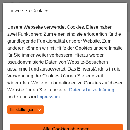
Hinweis zu Cookies
Sie sind hier:
Diesterwegschule
Unsere Schule
Unsere Klassen
Unsere Webseite verwendet Cookies. Diese haben
zwei Funktionen: Zum einen sind sie erforderlich für die
Zum Hauptinhalt springen
grundlegende Funktionalität unserer Website. Zum
Unsere Klassen
anderen können wir mit Hilfe der Cookies unsere Inhalte
für Sie immer weiter verbessern. Hierzu werden
Jahrgang 1 2026/2027
pseudonymisierte Daten von Website-Besuchern
Jahrgang 2 2026/2027
gesammelt und ausgewertet. Das Einverständnis in die
Jahrgang 3 2026/2027
Verwendung der Cookies können Sie jederzeit
Jahrgang 4 2026/2027
widerrufen. Weitere Informationen zu Cookies auf dieser
Website finden Sie in unserer
Datenschutzerklärung
und zu uns im
Impressum
.
Einstellungen
Schulen in Kamen
Alle Cookies ablehnen