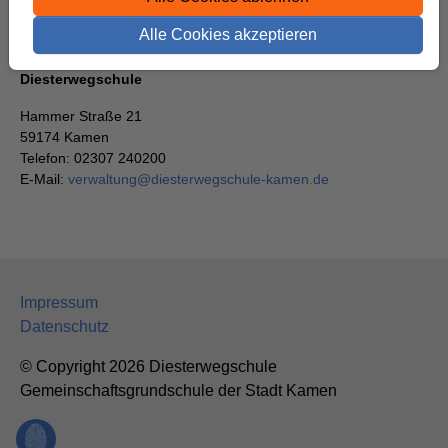
Alle Cookies akzeptieren
Diesterwegschule
Hammer Straße 21
59174 Kamen
Telefon: 02307 240200
E-Mail:
verwaltung
@
diesterwegschule-kamen.de
Impressum
Datenschutz
© Copyright 2026 Diesterwegschule
Gemeinschaftsgrundschule der Stadt Kamen