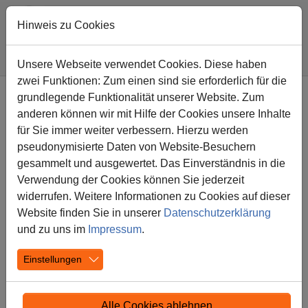
Hinweis zu Cookies
Sie sind hier:
Diesterwegschule
Nachricht
Unsere Webseite verwendet Cookies. Diese haben
zwei Funktionen: Zum einen sind sie erforderlich für die
Zum Hauptinhalt springen
grundlegende Funktionalität unserer Website. Zum
Bericht und Fotos zum
anderen können wir mit Hilfe der Cookies unsere Inhalte
Kranevalsumzug
für Sie immer weiter verbessern. Hierzu werden
pseudonymisierte Daten von Website-Besuchern
gesammelt und ausgewertet. Das Einverständnis in die
21.02.2023
Aktuelles
Verwendung der Cookies können Sie jederzeit
widerrufen. Weitere Informationen zu Cookies auf dieser
Website finden Sie in unserer
Datenschutzerklärung
und zu uns im
Impressum
.
Einstellungen
Alle Cookies ablehnen