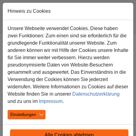
Hinweis zu Cookies
Sie sind hier:
Diesterwegschule
Nachricht
Unsere Webseite verwendet Cookies. Diese haben
zwei Funktionen: Zum einen sind sie erforderlich für die
Zum Hauptinhalt springen
grundlegende Funktionalität unserer Website. Zum
Frohe Weihnachten!
anderen können wir mit Hilfe der Cookies unsere Inhalte
für Sie immer weiter verbessern. Hierzu werden
23.12.2024
Aktuelles
pseudonymisierte Daten von Website-Besuchern
gesammelt und ausgewertet. Das Einverständnis in die
... wünscht Ihnen das Team der Diesterwegschule :)
Verwendung der Cookies können Sie jederzeit
widerrufen. Weitere Informationen zu Cookies auf dieser
Website finden Sie in unserer
Datenschutzerklärung
und zu uns im
Impressum
.
Einstellungen
Alle Cookies ablehnen